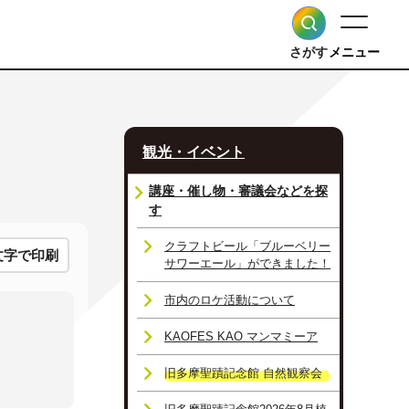
さがす
メニュー
観光・イベント
講座・催し物・審議会などを探
す
クラフトビール「ブルーベリー
文字で印刷
サワーエール」ができました！
市内のロケ活動について
KAOFES KAO マンマミーア
旧多摩聖蹟記念館 自然観察会