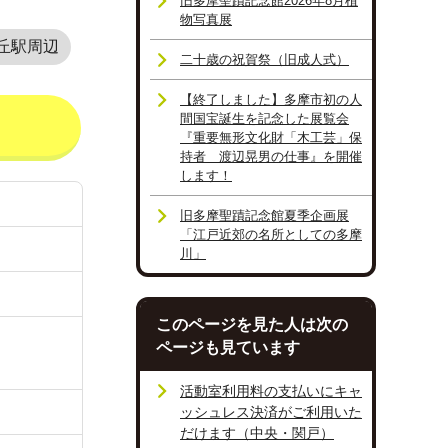
旧多摩聖蹟記念館2026年8月植
物写真展
丘駅周辺
二十歳の祝賀祭（旧成人式）
【終了しました】多摩市初の人
間国宝誕生を記念した展覧会
『重要無形文化財「木工芸」保
持者 渡辺晃男の仕事』を開催
します！
旧多摩聖蹟記念館夏季企画展
「江戸近郊の名所としての多摩
川」
このページを見た人は次の
ページも見ています
活動室利用料の支払いにキャ
ッシュレス決済がご利用いた
だけます（中央・関戸）