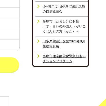
令和8年度 旧多摩聖蹟記念館
の自然観察会
多摩市（たまし）にお住
（す）まいの外国人（がいこ
くじん）の方（かた）へ
旧多摩聖蹟記念館2026年8月
植物写真展
多摩市住宅耐震化緊急促進ア
クションプログラム