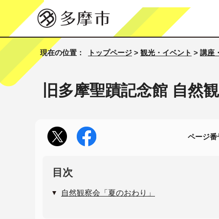
現在の位置：
トップページ
>
観光・イベント
>
講座
旧多摩聖蹟記念館 自然
ページ番号
目次
自然観察会「夏のおわり」