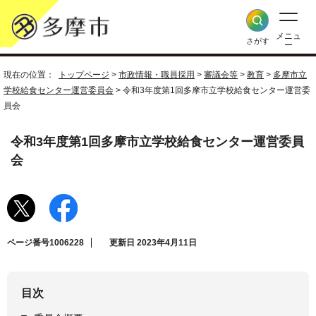
メニュ
さがす
ー
現在の位置：
トップページ
>
市政情報・職員採用
>
審議会等
>
教育
>
多摩市立
学校給食センター運営委員会
> 令和3年度第1回多摩市立学校給食センター運営委
員会
令和3年度第1回多摩市立学校給食センター運営委員
会
ページ番号1006228
更新日 2023年4月11日
目次