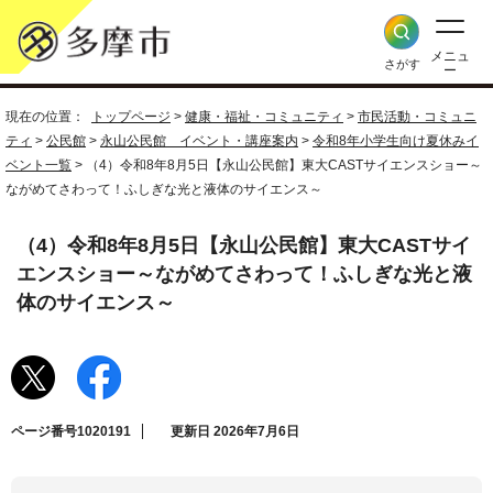
メニュ
さがす
ー
現在の位置：
トップページ
>
健康・福祉・コミュニティ
>
市民活動・コミュニ
ティ
>
公民館
>
永山公民館 イベント・講座案内
>
令和8年小学生向け夏休みイ
ベント一覧
> （4）令和8年8月5日【永山公民館】東大CASTサイエンスショー～
ながめてさわって！ふしぎな光と液体のサイエンス～
（4）令和8年8月5日【永山公民館】東大CASTサイ
エンスショー～ながめてさわって！ふしぎな光と液
体のサイエンス～
ページ番号1020191
更新日 2026年7月6日