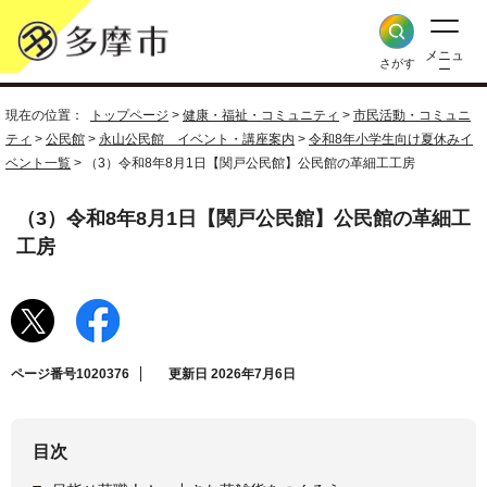
メニュ
さがす
ー
現在の位置：
トップページ
>
健康・福祉・コミュニティ
>
市民活動・コミュニ
ティ
>
公民館
>
永山公民館 イベント・講座案内
>
令和8年小学生向け夏休みイ
ベント一覧
> （3）令和8年8月1日【関戸公民館】公民館の革細工工房
（3）令和8年8月1日【関戸公民館】公民館の革細工
工房
ページ番号1020376
更新日 2026年7月6日
目次