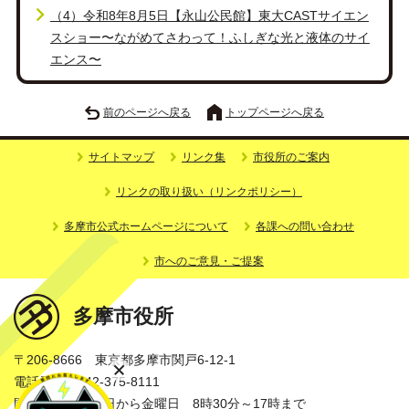
（4）令和8年8月5日【永山公民館】東大CASTサイエン
スショー〜ながめてさわって！ふしぎな光と液体のサイ
エンス〜
前のページへ戻る
トップページへ戻る
サイトマップ
リンク集
市役所のご案内
リンクの取り扱い（リンクポリシー）
多摩市公式ホームページについて
各課への問い合わせ
市へのご意見・ご提案
多摩市役所
〒206-8666 東京都多摩市関戸6-12-1
電話番号：042-375-8111
開庁時間：月曜日から金曜日 8時30分～17時まで