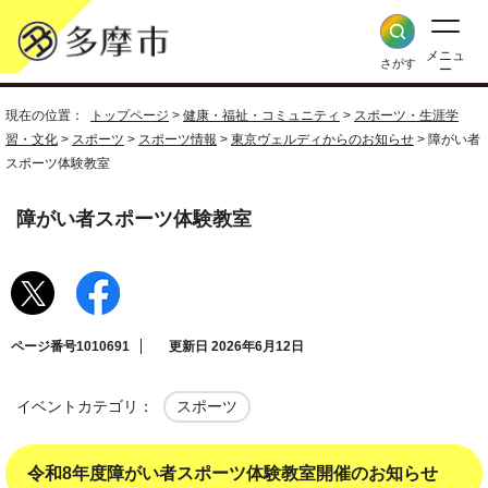
メニュ
さがす
ー
現在の位置：
トップページ
>
健康・福祉・コミュニティ
>
スポーツ・生涯学
習・文化
>
スポーツ
>
スポーツ情報
>
東京ヴェルディからのお知らせ
> 障がい者
スポーツ体験教室
障がい者スポーツ体験教室
ページ番号1010691
更新日 2026年6月12日
イベントカテゴリ：
スポーツ
令和8年度障がい者スポーツ体験教室開催のお知らせ