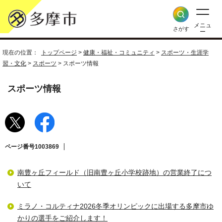
メニュ
さがす
ー
現在の位置：
トップページ
>
健康・福祉・コミュニティ
>
スポーツ・生涯学
習・文化
>
スポーツ
> スポーツ情報
スポーツ情報
ページ番号1003869
南豊ヶ丘フィールド（旧南豊ヶ丘小学校跡地）の営業終了につ
いて
ミラノ・コルティナ2026冬季オリンピックに出場する多摩市ゆ
かりの選手をご紹介します！