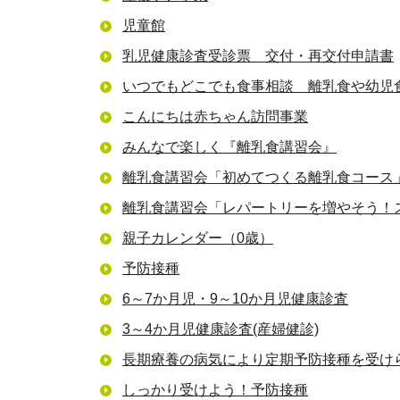
児童館
乳児健康診査受診票 交付・再交付申請書
いつでもどこでも食事相談 離乳食や幼児
こんにちは赤ちゃん訪問事業
みんなで楽しく『離乳食講習会』
離乳食講習会「初めてつくる離乳食コース
離乳食講習会「レパートリーを増やそう！
親子カレンダー（0歳）
予防接種
6～7か月児・9～10か月児健康診査
3～4か月児健康診査(産婦健診)
長期療養の病気により定期予防接種を受け
しっかり受けよう！予防接種