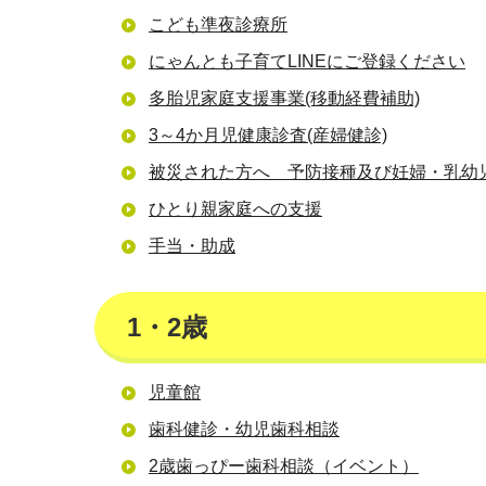
こども準夜診療所
にゃんとも子育てLINEにご登録ください
多胎児家庭支援事業(移動経費補助)
3～4か月児健康診査(産婦健診)
被災された方へ 予防接種及び妊婦・乳幼
ひとり親家庭への支援
手当・助成
1・2歳
児童館
歯科健診・幼児歯科相談
2歳歯っぴー歯科相談（イベント）