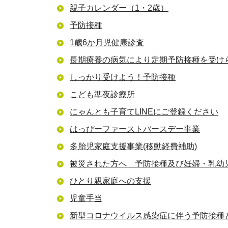
親子カレンダー（1・2歳）
予防接種
1歳6か月児健康診査
長期療養の病気により定期予防接種を受け
しっかり受けよう！予防接種
こども準夜診療所
にゃんとも子育てLINEにご登録ください
はっぴーファーストバースデー事業
多胎児家庭支援事業(移動経費補助)
被災された方へ 予防接種及び妊婦・乳幼
ひとり親家庭への支援
児童手当
新型コロナウイルス感染症に伴う予防接種