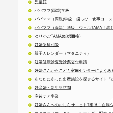
児童館
パパママ(両親)学級
パパママ（両親)学級 歯っぴー食事コース
パパママ（両親）学級 ウェルTAMA！赤
ゆりかごTAMA(妊婦面接)
妊婦歯科相談
親子カレンダー（マタニティ）
妊婦健康診査受診票交付申請
妊婦さんからこども家庭センターによくあ
あなたにあった出産施設を探せるサイト「
妊産婦・新生児訪問
産後ケア事業
妊婦さんへのおしらせ ヒトT細胞白血病ウイル