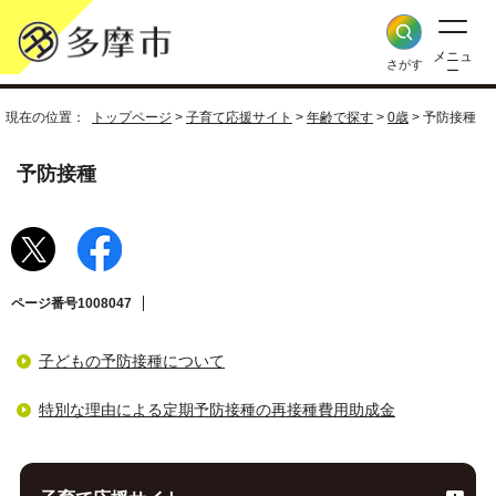
メニュ
さがす
ー
現在の位置：
トップページ
>
子育て応援サイト
>
年齢で探す
>
0歳
> 予防接種
予防接種
ページ番号1008047
子どもの予防接種について
特別な理由による定期予防接種の再接種費用助成金