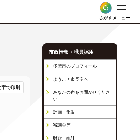
さがす
メニュー
市政情報・職員採用
多摩市のプロフィール
ようこそ市長室へ
文字で印刷
あなたの声をお聞かせくださ
い
計画・報告
審議会等
財政・統計