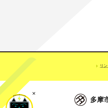
リン
多摩