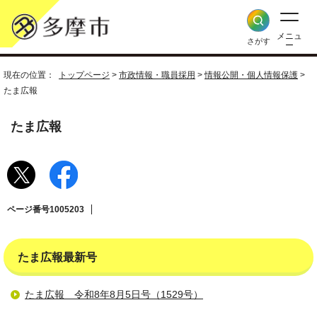
メニュ
さがす
ー
現在の位置：
トップページ
>
市政情報・職員採用
>
情報公開・個人情報保護
>
たま広報
たま広報
ページ番号1005203
たま広報最新号
たま広報 令和8年8月5日号（1529号）