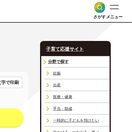
さがす
メニュー
子育て応援サイト
分野で探す
妊娠
文字で印刷
出産
医療・健康
手当・助成
一時的に子どもを預けたい