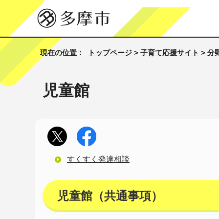
現在の位置：
トップページ
>
子育て応援サイト
>
分
児童館
すくすく発達相談
児童館（共通事項）