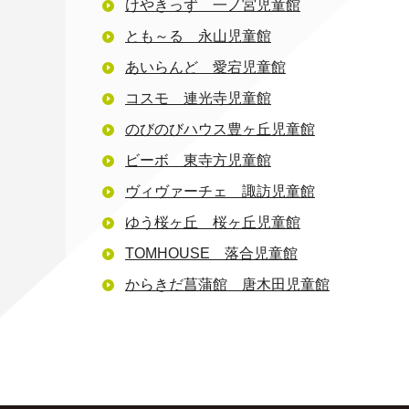
けやきっず 一ノ宮児童館
とも～る 永山児童館
あいらんど 愛宕児童館
コスモ 連光寺児童館
のびのびハウス豊ヶ丘児童館
ビーボ 東寺方児童館
ヴィヴァーチェ 諏訪児童館
ゆう桜ヶ丘 桜ヶ丘児童館
TOMHOUSE 落合児童館
からきだ菖蒲館 唐木田児童館