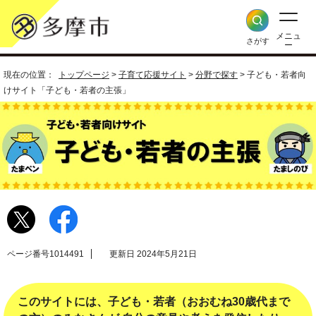
メニュ
さがす
ー
現在の位置：
トップページ
>
子育て応援サイト
>
分野で探す
> 子ども・若者向
けサイト「子ども・若者の主張」
ページ番号1014491
更新日 2024年5月21日
このサイトには、子ども・若者（おおむね30歳代まで