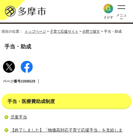
メニュ
さがす
ー
現在の位置：
トップページ
>
子育て応援サイト
>
分野で探す
> 手当・助成
手当・助成
ページ番号1008029
手当・医療費助成制度
児童手当
【終了しました】「物価高対応子育て応援手当」を支給しま