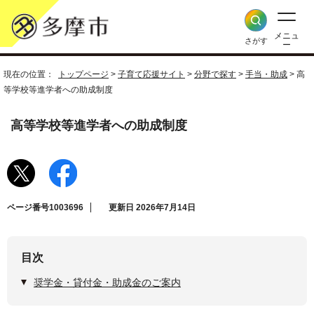
メニュ
さがす
ー
現在の位置：
トップページ
>
子育て応援サイト
>
分野で探す
>
手当・助成
> 高
等学校等進学者への助成制度
高等学校等進学者への助成制度
ページ番号1003696
更新日 2026年7月14日
目次
奨学金・貸付金・助成金のご案内