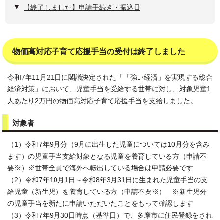
【終了しました】申請手続き・振込日
物価高対応子育て応援手当の受付は終了しました
令和7年11月21日に閣議決定された「「強い経済」を実現する総合
経済対策」において、児童手当を受給する世帯に対し、対象児童1
人あたり2万円の物価高対応子育て応援手当を支給しました。
対象者
（1）令和7年9月分（9月に出生した児童については10月分を含み
ます）の児童手当支給対象となる児童を養育している方（申請不
要※）※世帯全員で海外へ転出している場合は申請必要です
（2）令和7年10月1日～令和8年3月31日に生まれた児童手当の支
給児童（新生児）を養育している方（申請不要※） ※新生児分
の児童手当を新たに申請いただいたことをもって確認します
（3）令和7年9月30日時点（基準日）で、多摩市に住民登録をされ