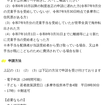
※まずは所属庁へ手続きについてご確認ください
（2）令和6年10月以降の制度改正の申請に遅れた方(令和7年9月分
の児童手当を受給していないが、令和7年9月30日時点で多摩市に
住民票がある方）
（3）令和7年9月分の児童手当を受給していたが世帯全員で海外転
出された方
（4）令和7年10月1日～令和8年3月31日までに離婚等により新た
に児童手当の受給者となった方
※本手当を配偶者が当該受給者から受け取っている場合、又は本
手当が既にこどものために費消されている場合を除く
申請方法
上記の（1）（2）（3）は下記の方法で申請を受け付けております
・電子申請（24時間可能）
・子ども・若者政策課窓口（多摩市役所本庁舎4階 平日8時30分
～17時）※郵送可
【必要なもの】