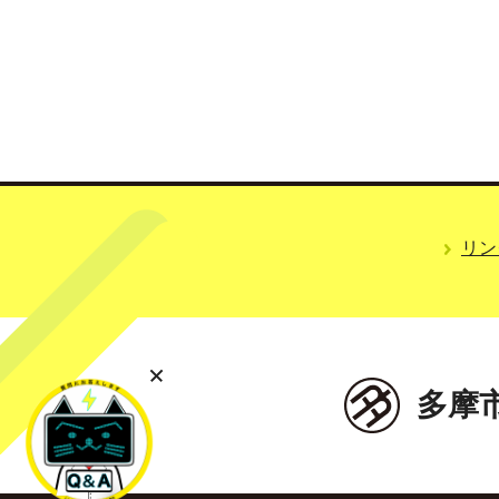
リン
多摩