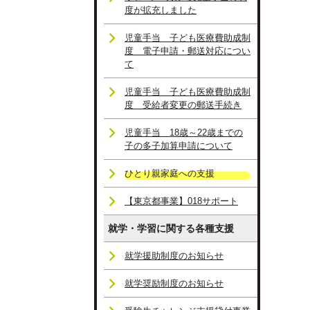
度が拡充しました
児童手当 子ども医療費助成制
度 電子申請・郵送対応につい
て
児童手当 子ども医療費助成制
度 受給者変更の郵送手続き
児童手当 18歳～22歳までの
子の多子加算申請について
ひとり親家庭への支援
【東京都事業】018サポート
就学・学習に関する各種支援
就学援助制度のお知らせ
就学奨励制度のお知らせ