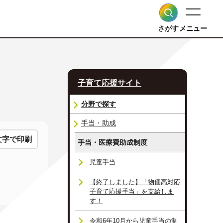
さがす
メニュー
子育て応援サイト
分野で探す
手当・助成
文字で印刷
手当・医療費助成制度
児童手当
【終了しました】「物価高対応
子育て応援手当」を支給しま
す！
令和6年10月から児童手当の制