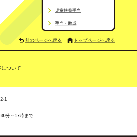
児童扶養手当
手当・助成
前のページへ戻る
トップページへ戻る
ジについて
2-1
0分～17時まで