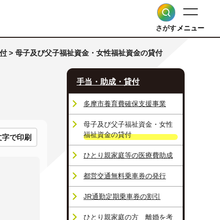
さがす
メニュー
付
> 母子及び父子福祉資金・女性福祉資金の貸付
手当・助成・貸付
多摩市養育費確保支援事業
母子及び父子福祉資金・女性
福祉資金の貸付
文字で印刷
ひとり親家庭等の医療費助成
都営交通無料乗車券の発行
JR通勤定期乗車券の割引
ひとり親家庭の方 離婚を考