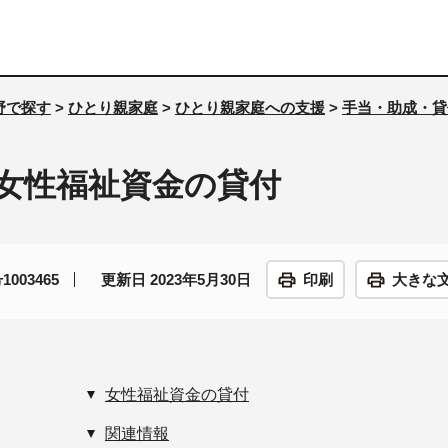
野で探す
>
ひとり親家庭
>
ひとり親家庭への支援
>
手当・助成・貸
女性福祉資金の貸付
003465
更新日 2023年5月30日
印刷
大きな
女性福祉資金の貸付
関連情報