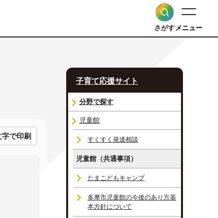
さがす
メニュー
子育て応援サイト
分野で探す
児童館
文字で印刷
すくすく発達相談
児童館（共通事項）
たまこどもキャンプ
多摩市児童館の今後のあり方基
本方針について