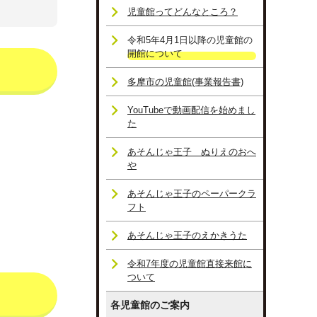
児童館ってどんなところ？
令和5年4月1日以降の児童館の
開館について
多摩市の児童館(事業報告書)
YouTubeで動画配信を始めまし
た
あそんじゃ王子 ぬりえのおへ
や
あそんじゃ王子のペーパークラ
フト
あそんじゃ王子のえかきうた
令和7年度の児童館直接来館に
ついて
各児童館のご案内