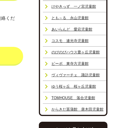
けやきっず 一ノ宮児童館
連絡くだ
とも～る 永山児童館
あいらんど 愛宕児童館
コスモ 連光寺児童館
のびのびハウス豊ヶ丘児童館
ビーボ 東寺方児童館
ヴィヴァーチェ 諏訪児童館
ゆう桜ヶ丘 桜ヶ丘児童館
TOMHOUSE 落合児童館
からきだ菖蒲館 唐木田児童館