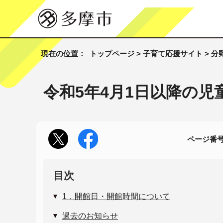
現在の位置：
トップページ
>
子育て応援サイト
>
分
令和5年4月1日以降の
ページ番号1
目次
1．開館日・開館時間について
過去のお知らせ