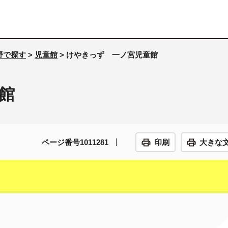
野で探す
>
児童館
> けやきっず 一ノ宮児童館
館
ページ番号1011281
印刷
大きな