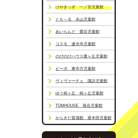
けやきっず 一ノ宮児童館
とも～る 永山児童館
あいらんど 愛宕児童館
コスモ 連光寺児童館
のびのびハウス豊ヶ丘児童館
ビーボ 東寺方児童館
ヴィヴァーチェ 諏訪児童館
ゆう桜ヶ丘 桜ヶ丘児童館
TOMHOUSE 落合児童館
からきだ菖蒲館 唐木田児童館