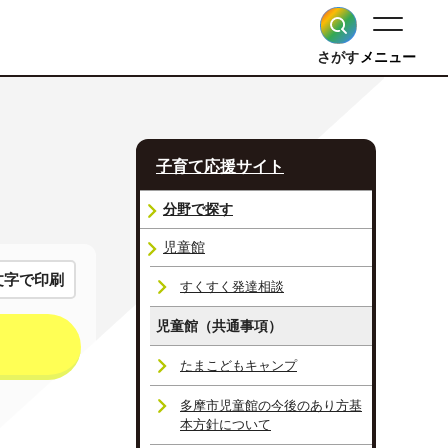
さがす
メニュー
子育て応援サイト
分野で探す
児童館
文字で印刷
すくすく発達相談
児童館（共通事項）
たまこどもキャンプ
多摩市児童館の今後のあり方基
本方針について