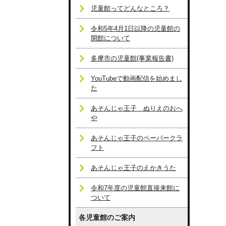
児童館ってどんなところ？
令和5年4月1日以降の児童館の
開館について
多摩市の児童館(事業報告書)
YouTubeで動画配信を始めまし
た
あそんじゃ王子 ぬりえのおへ
や
あそんじゃ王子のペーパークラ
フト
あそんじゃ王子のえかきうた
令和7年度の児童館直接来館に
ついて
各児童館のご案内