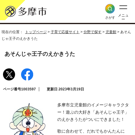
メニュ
さがす
ー
現在の位置：
トップページ
>
子育て応援サイト
>
分野で探す
>
児童館
> あそん
じゃ王子のえかきうた
あそんじゃ王子のえかきうた
ページ番号1003597
更新日 2023年3月19日
多摩市立児童館のイメージキャラクタ
ー！遊ぶの大好き「あそんじゃ王子」
のえかきうたがついにできました！
歌に合わせて、だれでもかんたんに