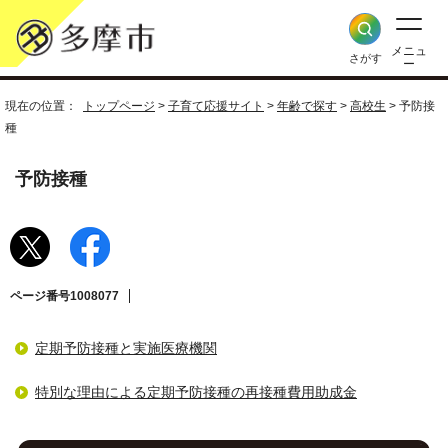
メニュ
さがす
ー
現在の位置：
トップページ
>
子育て応援サイト
>
年齢で探す
>
高校生
> 予防接
種
予防接種
ページ番号1008077
定期予防接種と実施医療機関
特別な理由による定期予防接種の再接種費用助成金