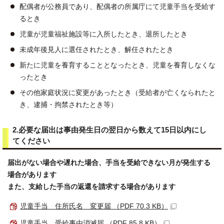
配偶者が公務員であり、配偶者の所属庁にて児童手当を受給す
るとき
児童が児童福祉施設等に入所したとき、退所したとき
未成年後見人に選任されたとき、解任されたとき
新たに児童を養育することとなったとき、児童を養育しなくな
ったとき
その他家庭状況に変更があったとき（受給者が亡くなられたと
き、逮捕・拘禁されたとき等）
2.必要な届出は事由発生日の翌日から数えて15日以内にし
てください
届出がない場合や遅れた場合、手当を受給できない月が発生する
場合があります
また、支給した手当の返還を請求する場合があります
児童手当 住所氏名 変更届 （PDF 70.3 KB）
児童手当 受給事由消滅届 （PDF 85.8 KB）