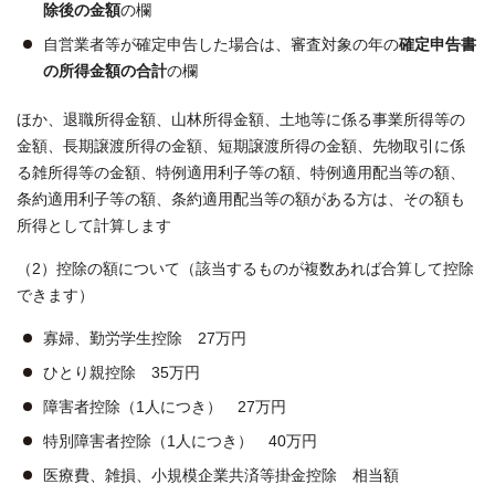
除後の金額
の欄
自営業者等が確定申告した場合は、審査対象の年の
確定申告書
の所得金額の合計
の欄
ほか、退職所得金額、山林所得金額、土地等に係る事業所得等の
金額、長期譲渡所得の金額、短期譲渡所得の金額、先物取引に係
る雑所得等の金額、特例適用利子等の額、特例適用配当等の額、
条約適用利子等の額、条約適用配当等の額がある方は、その額も
所得として計算します
（2）控除の額について（該当するものが複数あれば合算して控除
できます）
寡婦、勤労学生控除 27万円
ひとり親控除 35万円
障害者控除（1人につき） 27万円
特別障害者控除（1人につき） 40万円
医療費、雑損、小規模企業共済等掛金控除 相当額