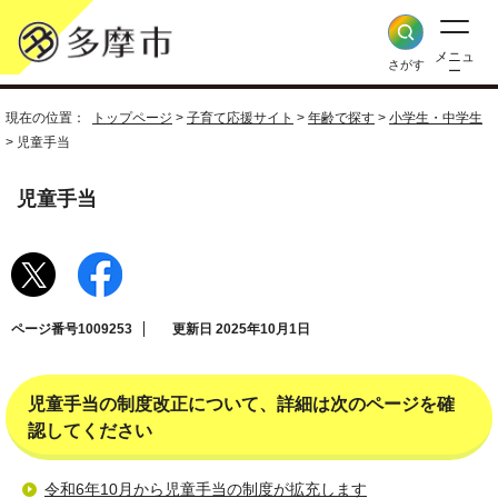
メニュ
さがす
ー
現在の位置：
トップページ
>
子育て応援サイト
>
年齢で探す
>
小学生・中学生
> 児童手当
児童手当
ページ番号1009253
更新日 2025年10月1日
児童手当の制度改正について、詳細は次のページを確
認してください
令和6年10月から児童手当の制度が拡充します