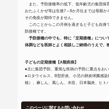
また、予防接種率の低下、低年齢児の集団保育
おたふくかぜ等は生後7～8か月位までは母親
その免疫が期待できません。
このことからこの月例を過ぎると子ども自身で
防接種です。
予防接種の中でも、特に「定期接種」につい
体調などを医師とよく相談しご納得のうえで、
子どもの定期接種【A類疾病】
●
主に集団予防、重篤な疾病の予防に重点をおい
●ロタウイルス、B型肝炎、小児の肺炎球菌感染
核）、麻しん、風しん、水痘、日本脳炎、ヒトパ
このページに関する
お問い合わせ