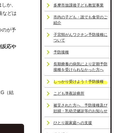
はしか、
多摩市放課後子ども教室事業
核などは
市内の子ども・誰でも食堂のご
紹介
つのが予
子宮頸がんワクチン予防接種に
ついて
副反応や
予防接種
長期療養の病気により定期予防
接種を受けられなかった方へ
しっかり受けよう！予防接種
G（結
こども準夜診療所
被災された方へ 予防接種及び
妊婦・乳幼児健診等のお知らせ
ひとり親家庭への支援