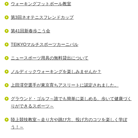
ウォーキングフットボール教室
第3回ネオテニスフレンドカップ
第41回新春歩こう会
TEIKYOマルチスポーツカーニバル
ニュースポーツ用具の無料貸出について
ノルディックウォーキングを楽しみませんか？
上田澪空選手が東京育ちアスリートに認定されました。
グラウンド・ゴルフ～誰でも簡単に楽しめる、歩いて健康づく
りができるスポーツ～
陸上競技教室～走り方や跳び方、投げ方のコツを楽しく学ぼ
う！～