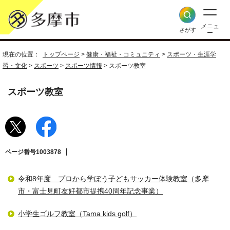
メニュ
さがす
ー
現在の位置：
トップページ
>
健康・福祉・コミュニティ
>
スポーツ・生涯学
習・文化
>
スポーツ
>
スポーツ情報
> スポーツ教室
スポーツ教室
ページ番号1003878
令和8年度 プロから学ぼう子どもサッカー体験教室（多摩
市・富士見町友好都市提携40周年記念事業）
小学生ゴルフ教室（Tama kids golf）