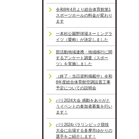
令和8年4月より総合体育館第1
スポーツホールの料金が変わり
ます
一本杉公園野球場ネーミングラ
イツ（愛称）が決定しました
部活動地域連携・地域移行に関
するアンケート調査（スポー
ツ）を実施しました
（終了・当日資料掲載中）令和
8年度総合体育館空調設置工事
予定についての説明会
パリ2024大会 感動をありがと
うイベントの参加者募集を行い
ます！
パリ2024パラリンピック競技
大会に出場する多摩市ゆかりの
選手をご紹介します！