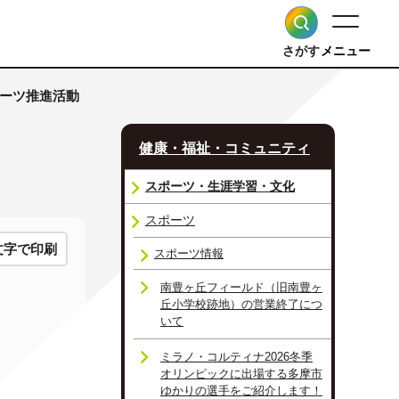
さがす
メニュー
ポーツ推進活動
健康・福祉・コミュニティ
スポーツ・生涯学習・文化
スポーツ
文字で印刷
スポーツ情報
南豊ヶ丘フィールド（旧南豊ヶ
丘小学校跡地）の営業終了につ
いて
ミラノ・コルティナ2026冬季
オリンピックに出場する多摩市
ゆかりの選手をご紹介します！