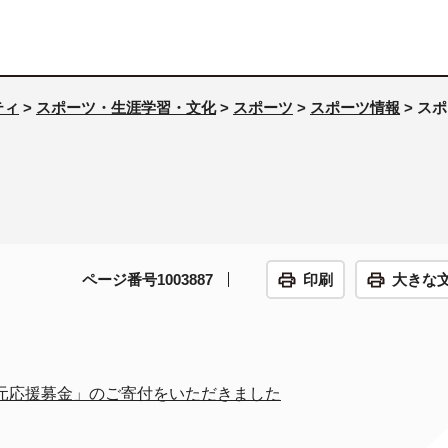
ティ
>
スポーツ・生涯学習・文化
>
スポーツ
>
スポーツ情報
> ス
ページ番号1003887
印刷
大きな
元応援募金」のご寄付をいただきました