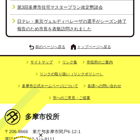
第3回多摩市住宅マスタープラン改定懇談会
日テレ・東京ヴェルディベレーザの選手がシーズン終了
報告のため市長を表敬訪問されました
前のページへ戻る
トップページへ戻る
サイトマップ
リンク集
市役所のご案内
リンクの取り扱い（リンクポリシー）
多摩市公式ホームページについて
各課への問い合わせ
市へのご意見・ご提案
多摩市役所
〒206-8666 東京都多摩市関戸6-12-1
電話番号：042-375-8111