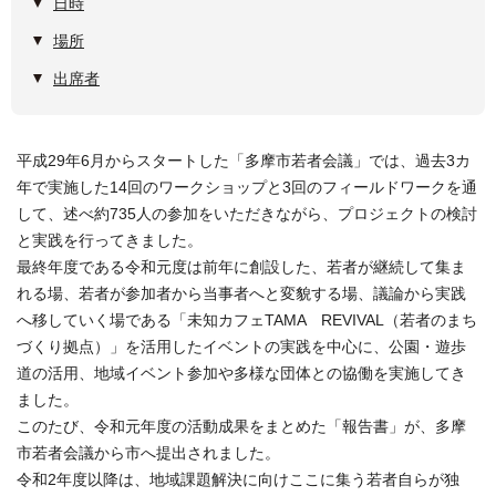
日時
場所
出席者
平成29年6月からスタートした「多摩市若者会議」では、過去3カ
年で実施した14回のワークショップと3回のフィールドワークを通
して、述べ約735人の参加をいただきながら、プロジェクトの検討
と実践を行ってきました。
最終年度である令和元度は前年に創設した、若者が継続して集ま
れる場、若者が参加者から当事者へと変貌する場、議論から実践
へ移していく場である「未知カフェTAMA REVIVAL（若者のまち
づくり拠点）」を活用したイベントの実践を中心に、公園・遊歩
道の活用、地域イベント参加や多様な団体との協働を実施してき
ました。
このたび、令和元年度の活動成果をまとめた「報告書」が、多摩
市若者会議から市へ提出されました。
令和2年度以降は、地域課題解決に向けここに集う若者自らが独