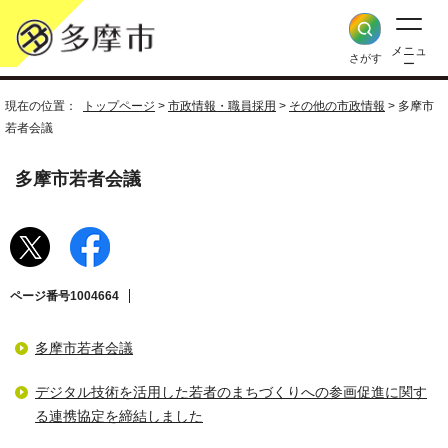
メニュ
さがす
ー
現在の位置：
トップページ
>
市政情報・職員採用
>
その他の市政情報
> 多摩市
若者会議
多摩市若者会議
ページ番号1004664
多摩市若者会議
デジタル技術を活用した若者のまちづくりへの参画促進に関す
る連携協定を締結しました