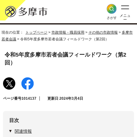
メニュ
さがす
ー
現在の位置：
トップページ
>
市政情報・職員採用
>
その他の市政情報
>
多摩市
若者会議
> 令和5年度多摩市若者会議フィールドワーク（第2回）
令和5年度多摩市若者会議フィールドワーク（第2
回）
ページ番号1014137
更新日 2024年3月4日
目次
関連情報