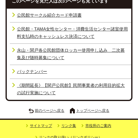
このページを見た人は次のページも見ています
公民館サークル紹介カード申請書
公民館・TAMA女性センター・消費生活センター諸室使用
料支払時のキャッシュレス決済について
永山・関戸各公民館団体ロッカー使用申し込み 二次募
集及び随時募集について
バックナンバー
《期間延長》【関戸公民館】民間事業者の利用目的拡大
の試行実施について
前のページへ戻る
トップページへ戻る
サイトマップ
リンク集
市役所のご案内
リンクの取り扱い（リンクポリシー）