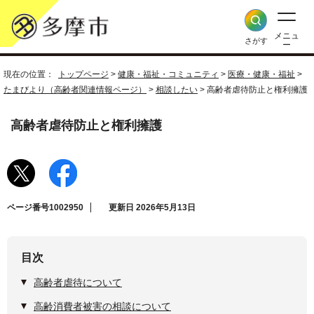
メニュ
さがす
ー
現在の位置：
トップページ
>
健康・福祉・コミュニティ
>
医療・健康・福祉
>
たまびより（高齢者関連情報ページ）
>
相談したい
> 高齢者虐待防止と権利擁護
高齢者虐待防止と権利擁護
ページ番号1002950
更新日 2026年5月13日
目次
高齢者虐待について
高齢消費者被害の相談について