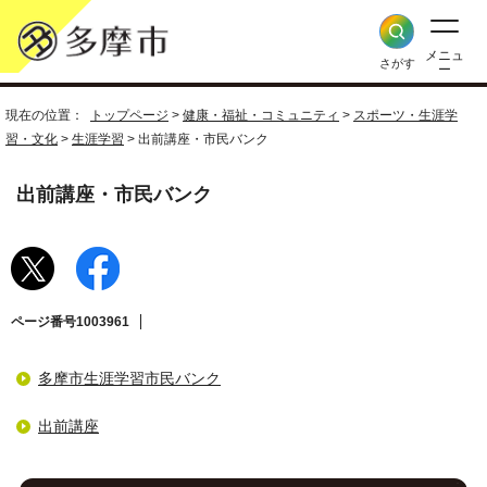
メニュ
さがす
ー
現在の位置：
トップページ
>
健康・福祉・コミュニティ
>
スポーツ・生涯学
習・文化
>
生涯学習
> 出前講座・市民バンク
出前講座・市民バンク
ページ番号1003961
多摩市生涯学習市民バンク
出前講座