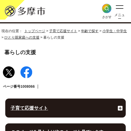
メニュ
さがす
ー
現在の位置：
トップページ
>
子育て応援サイト
>
年齢で探す
>
小学生・中学生
>
ひとり親家庭への支援
> 暮らしの支援
暮らしの支援
ページ番号1008066
子育て応援サイト