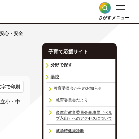
さがす
メニュー
 安心・安全
子育て応援サイト
分野で探す
学校
文字で印刷
教育委員会からのお知らせ
教育委員会だより
市立小・中
多摩市教育委員会事務局（ベル
ブ永山）へのアクセスについて
就学時健康診断