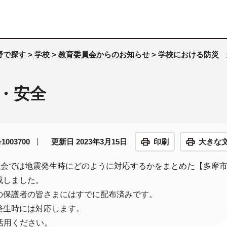
野で探す
>
学校
>
教育委員会からのお知らせ
> 学校における防災
・安全
003700
更新日 2023年3月15日
印刷
大きな
員会では地震発生時にどのように対応するかをまとめた【多摩
成しました。
の保護者の皆さまにはすでに配布済みです。
発生時には対応します。
活用ください。