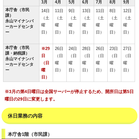
3月
4月
5月
6月
7月
8月
9月
本庁舎（市民
14日
11日
9日
13日
11日
8日
12日
課）
（土
（土
（土
（土
（土
（土
（土
永山マイナンバ
曜
曜
曜
曜
曜
曜
曜
ーカードセンタ
ー
日）
日）
日）
日）
日）
日）
日）
本庁舎（市民
※29
26日
24日
28日
26日
23日
27日
課・納税課）
日
（日
（日
（日
（日
（日
（日
永山マイナンバ
（日
曜
曜
曜
曜
曜
曜
ーカードセンタ
ー
曜
日）
日）
日）
日）
日）
日）
日）
※3月の第4日曜日は全国サーバーが停止するため、開所日は第5日
曜日の29日に変更します。
休日業務の内容
本庁舎1階（市民課）