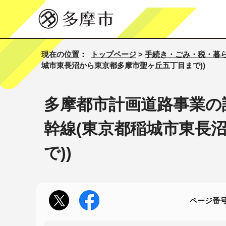
現在の位置：
トップページ
>
手続き・ごみ・税・暮
城市東長沼から東京都多摩市聖ヶ丘五丁目まで))
多摩都市計画道路事業の認
幹線(東京都稲城市東長
で))
ページ番号1