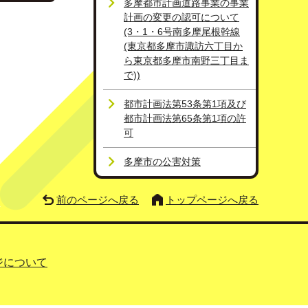
多摩都市計画道路事業の事業
計画の変更の認可について
(3・1・6号南多摩尾根幹線
(東京都多摩市諏訪六丁目か
ら東京都多摩市南野三丁目ま
で))
都市計画法第53条第1項及び
都市計画法第65条第1項の許
可
多摩市の公害対策
前のページへ戻る
トップページへ戻る
ジについて