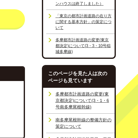
ンハウスは終了しました）
「東京の都市計画道路の在り方
に関する基本方針」の策定につ
いて
多摩都市計画道路の変更(東京
都決定)について(3・3・10号稲
城多摩線)
このページを見た人は次の
ページも見ています
多摩都市計画道路の変更(東
京都決定)について(3・1・6
号南多摩尾根幹線)
南多摩尾根幹線の整備方針の
策定について