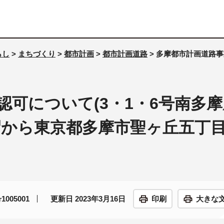
らし
>
まちづくり
>
都市計画
>
都市計画道路
> 多摩都市計画道路事
可について(3・1・6号南多
沼から東京都多摩市聖ヶ丘五丁
005001
更新日 2023年3月16日
印刷
大きな