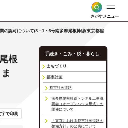
さがす
メニュー
業の認可について(3・1・6号南多摩尾根幹線(東京都稲
手続き・ごみ・税・暮らし
摩尾根
まちづくり
目ま
都市計画
都市計画道路
南多摩尾根幹線トンネル工事説
明会（オープンハウス形式）の
開催について
文字で印刷
「東京における都市計画道路の
整備方針」の公表について