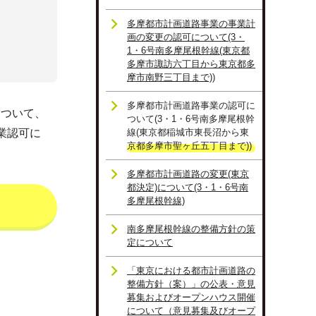
多摩都市計画道路事業の事業計
画の変更の認可について(3・
1・6号南多摩尾根幹線(東京都
多摩市諏訪六丁目から東京都多
摩市南野三丁目まで))
多摩都市計画道路事業の認可に
について、
ついて(3・1・6号南多摩尾根幹
業認可に
線(東京都稲城市東長沼から東
京都多摩市聖ヶ丘五丁目まで))
多摩都市計画道路の変更(東京
都決定)について(3・1・6号南
多摩尾根幹線)
南多摩尾根幹線の整備方針の策
定について
「東京における都市計画道路の
整備方針（案）」の公表・意見
募集およびオープンハウス開催
について（意見募集及びオープ