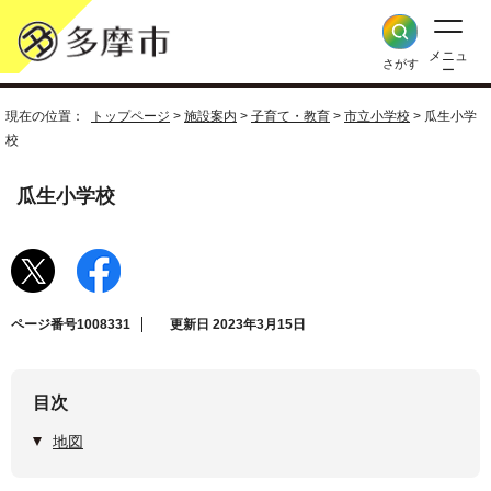
メニュ
さがす
ー
現在の位置：
トップページ
>
施設案内
>
子育て・教育
>
市立小学校
> 瓜生小学
校
瓜生小学校
ページ番号1008331
更新日 2023年3月15日
目次
地図