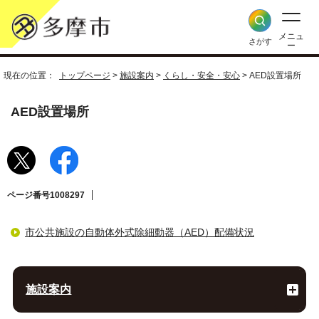
メニュ
さがす
ー
現在の位置：
トップページ
>
施設案内
>
くらし・安全・安心
> AED設置場所
AED設置場所
ページ番号1008297
市公共施設の自動体外式除細動器（AED）配備状況
施設案内