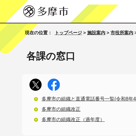
現在の位置：
トップページ
>
施設案内
>
市役所案内
各課の窓口
多摩市の組織と直通電話番号一覧(令和8年4
多摩市の組織改正
多摩市の組織改正（過年度）