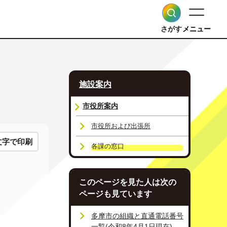
さがす
メニュー
施設案内
市役所案内
市役所および出張所
文字で印刷
各課の窓口
このページを見た人は次の
ページも見ています
多摩市の組織と直通電話番号
一覧(令和8年4月1日現在)