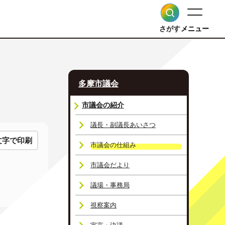
さがす
メニュー
多摩市議会
市議会の紹介
議長・副議長あいさつ
文字で印刷
市議会の仕組み
市議会だより
議場・事務局
視察案内