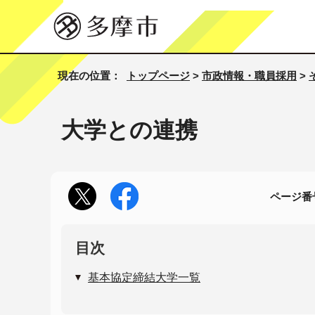
現在の位置：
トップページ
>
市政情報・職員採用
>
大学との連携
ページ番号
目次
基本協定締結大学一覧