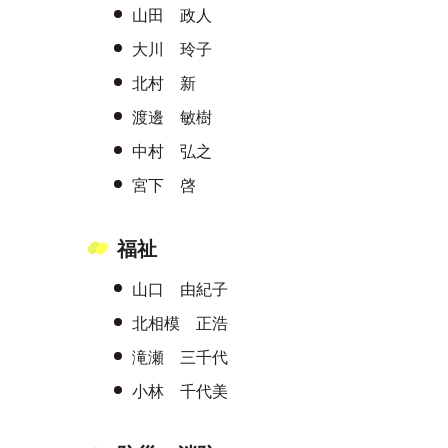
山田 政人
大川 玲子
北村 新
渡邊 敏樹
中村 弘之
宮下 啓
福祉
山口 由紀子
北相模 正浩
滝瀬 三千代
小林 千代美