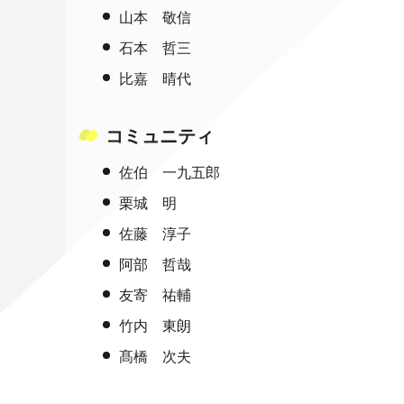
山本 敬信
石本 哲三
比嘉 晴代
コミュニティ
佐伯 一九五郎
栗城 明
佐藤 淳子
阿部 哲哉
友寄 祐輔
竹内 東朗
髙橋 次夫