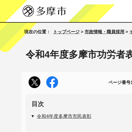
現在の位置：
トップページ
>
市政情報・職員採用
>
令和4年度多摩市功労者
ページ番号10
目次
令和4年度多摩市市民表彰