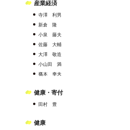
産業経済
寺澤 利男
新倉 隆
小泉 藤夫
佐藤 大輔
大澤 敬造
小山田 満
𣘺本 幸夫
健康・寄付
田村 豊
健康