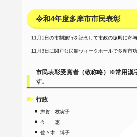
令和4年度多摩市市民表彰
11月1日の市制施行を記念して市政の振興に寄
11月3日に関戸公民館ヴィータホールで多摩市
市民表彰受賞者（敬称略）※常用漢
す。
行政
志賀 枝実子
今 一惠
佐々木 博子