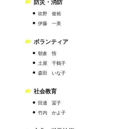
防災・消防
吹野 俊裕
伊藤 一美
ボランティア
朝倉 悟
土屋 千鶴子
森田 いな子
社会教育
田邊 冨子
竹内 かよ子