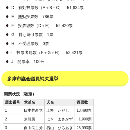
D 有効投票数（A＋B＋C） 51,634票
E 無効投票数 786票
F 投票総数（D＋E） 52,420票
G 持ち帰り票数 1票
H 不受理票数 0票
I 投票者総数（F＋G＋H） 52,421票
J 開票率 100%
多摩市議会議員補欠選挙
開票状況（確定）
届出番号
党派名
氏名
得票数
1
日本共産党
上杉 ただし
13,490票
2
無所属
にき まさかず
1,900票
3
自由民主党
石山 ひろあき
23,993票