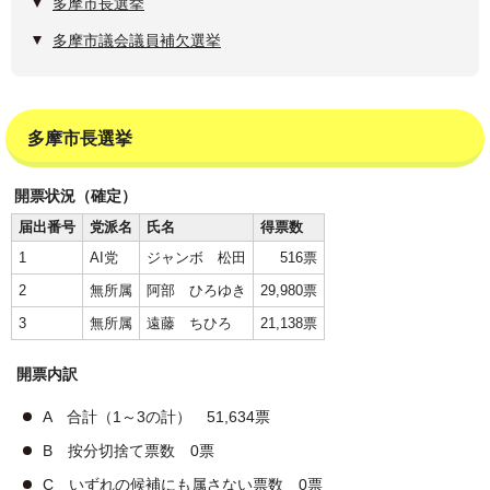
多摩市長選挙
多摩市議会議員補欠選挙
多摩市長選挙
開票状況（確定）
届出番号
党派名
氏名
得票数
1
AI党
ジャンボ 松田
516票
2
無所属
阿部 ひろゆき
29,980票
3
無所属
遠藤 ちひろ
21,138票
開票内訳
A 合計（1～3の計） 51,634票
B 按分切捨て票数 0票
C いずれの候補にも属さない票数 0票