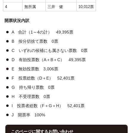
4
無所属
三井 健
10,012票
開票状況内訳
A 合計（1～4の計） 49,395票
B 按分切捨て票数 0票
C いずれの候補にも属さない票数 0票
D 有効投票数（A＋B＋C） 49,395票
E 無効投票数 3,006票
F 投票総数（D＋E） 52,401票
G 持ち帰り票数 0票
H 不受理票数 0票
I 投票者総数（F＋G＋H） 52,401票
J 開票率 100%
このページに関する
お問い合わせ