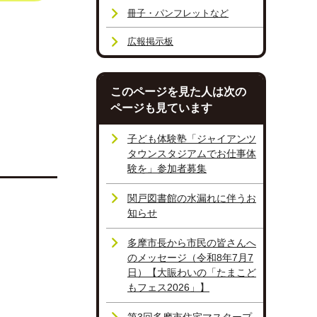
冊子・パンフレットなど
広報掲示板
このページを見た人は次の
ページも見ています
子ども体験塾「ジャイアンツ
タウンスタジアムでお仕事体
験を」参加者募集
関戸図書館の水漏れに伴うお
知らせ
多摩市長から市民の皆さんへ
のメッセージ（令和8年7月7
日）【大賑わいの「たまこど
もフェス2026」】