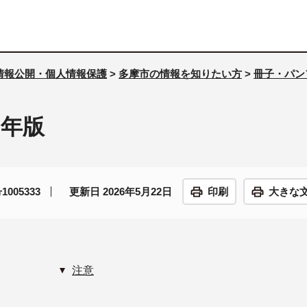
情報公開・個人情報保護
>
多摩市の情報を知りたい方
>
冊子・パン
5年版
005333
更新日 2026年5月22日
印刷
大きな
注意