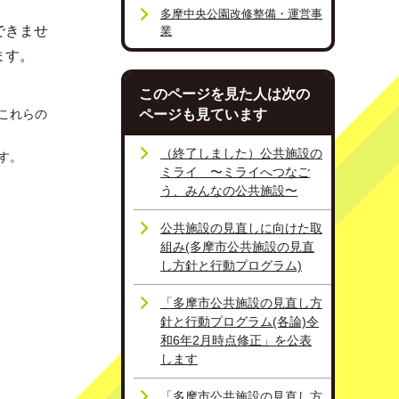
多摩中央公園改修整備・運営事
できませ
業
ます。
このページを見た人は次の
これらの
ページも見ています
（終了しました）公共施設の
す。
ミライ 〜ミライへつなご
う、みんなの公共施設〜
公共施設の見直しに向けた取
組み(多摩市公共施設の見直
し方針と行動プログラム)
「多摩市公共施設の見直し方
針と行動プログラム(各論)令
和6年2月時点修正」を公表
します
「多摩市公共施設の見直し方