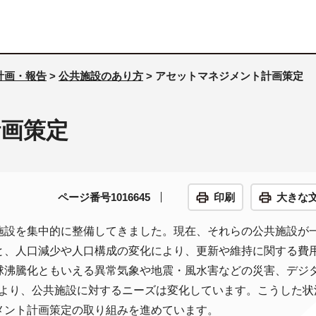
計画・報告
>
公共施設のあり方
> アセットマネジメント計画策定
画策定
ページ番号1016645
印刷
大きな
設を集中的に整備してきました。現在、それらの公共施設が
と、人口減少や人口構成の変化により、更新や維持に関する費
球沸騰化ともいえる異常気象や地震・風水害などの災害、デジ
により、公共施設に対するニーズは変化しています。こうした状
メント計画策定の取り組みを進めています。