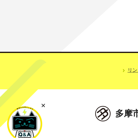
リン
多摩