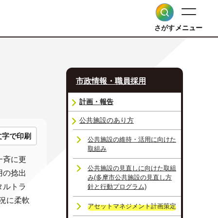
さがす
メニュー
市政情報・職員採用
計画・報告
公共施設のあり方
文字で印刷
公共施設の維持・活用に向けた
取組み
一斉に更
公共施設の見直しに向けた取組
用の捻出
み(多摩市公共施設の見直し方
タルトラ
針と行動プログラム)
況に柔軟
アセットマネジメント計画策定