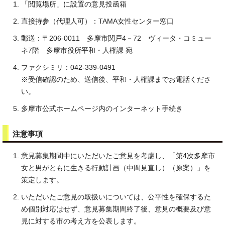
「閲覧場所」に設置の意見投函箱
直接持参（代理人可）：TAMA女性センター窓口
郵送：〒206-0011 多摩市関戸4－72 ヴィータ・コミュー
ネ7階 多摩市役所平和・人権課 宛
ファクシミリ：042-339-0491
※受信確認のため、送信後、平和・人権課までお電話くださ
い。
多摩市公式ホームページ内のインターネット手続き
注意事項
意見募集期間中にいただいたご意見を考慮し、「第4次多摩市
女と男がともに生きる行動計画（中間見直し）（原案）」を
策定します。
いただいたご意見の取扱いについては、公平性を確保するた
め個別対応はせず、意見募集期間終了後、意見の概要及び意
見に対する市の考え方を公表します。