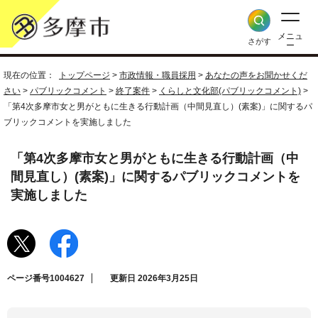
メニュ
さがす
ー
現在の位置：
トップページ
>
市政情報・職員採用
>
あなたの声をお聞かせくだ
さい
>
パブリックコメント
>
終了案件
>
くらしと文化部(パブリックコメント)
>
「第4次多摩市女と男がともに生きる行動計画（中間見直し）(素案)」に関するパ
ブリックコメントを実施しました
「第4次多摩市女と男がともに生きる行動計画（中
間見直し）(素案)」に関するパブリックコメントを
実施しました
ページ番号1004627
更新日 2026年3月25日