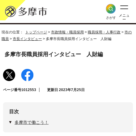
メニュ
さがす
ー
現在の位置：
トップページ
>
市政情報・職員採用
>
職員採用・人事行政
>
市の
職員
>
市長インタビュー
> 多摩市長職員採用インタビュー 人財編
多摩市長職員採用インタビュー 人財編
ページ番号1012553
更新日 2023年7月25日
目次
多摩市で働こう！