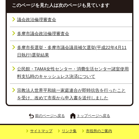
このページを見た人は次のページも見ています
議会政治倫理審査会
多摩市議会政治倫理審査会
多摩市長選挙・多摩市議会議員補欠選挙(平成22年4月11
日執行)選挙結果
公民館・TAMA女性センター・消費生活センター諸室使用
料支払時のキャッシュレス決済について
宗教法人世界平和統一家庭連合が即時抗告を行ったこと
を受け、改めて市長から申入書を送付しました
前のページへ戻る
トップページへ戻る
サイトマップ
リンク集
市役所のご案内