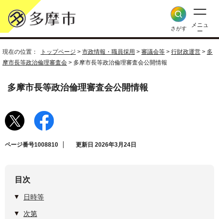
メニュ
さがす
ー
現在の位置：
トップページ
>
市政情報・職員採用
>
審議会等
>
行財政運営
>
多
摩市長等政治倫理審査会
> 多摩市長等政治倫理審査会公開情報
多摩市長等政治倫理審査会公開情報
ページ番号1008810
更新日 2026年3月24日
目次
日時等
次第