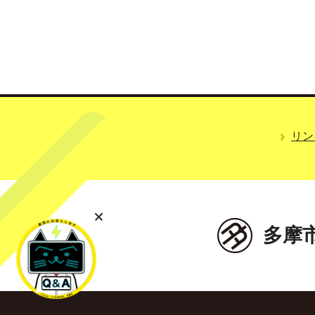
リン
多摩